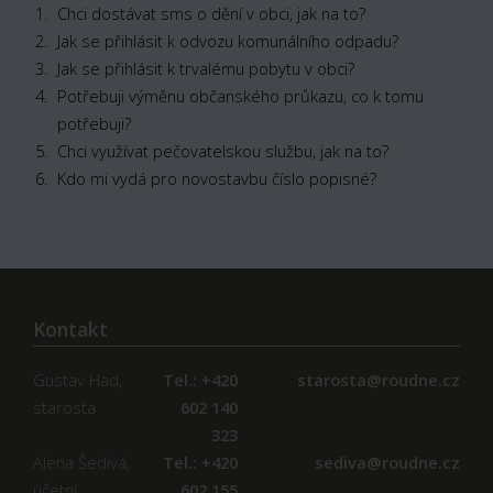
Chci dostávat sms o dění v obci, jak na to?
Jak se přihlásit k odvozu komunálního odpadu?
Jak se přihlásit k trvalému pobytu v obci?
Potřebuji výměnu občanského průkazu, co k tomu
potřebuji?
Chci využívat pečovatelskou službu, jak na to?
Kdo mi vydá pro novostavbu číslo popisné?
Kontakt
Gustav Had,
Tel.: +420
starosta@roudne.cz
starosta
602 140
323
Alena Šedivá,
Tel.: +420
sediva@roudne.cz
účetní
602 155