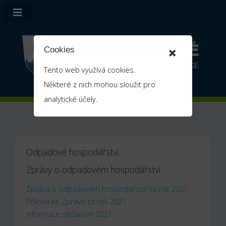
×
Cookies
Tento web využívá cookies.
Některé z nich mohou sloužit pro
analytické účely.
Odpadové hospodářství
Zprávy o odpadovém hospodářství
Zpráva o odpadovém hospodářství za rok 2021
Příloha ke Zprávě za rok 2021
Informace občanům 2021