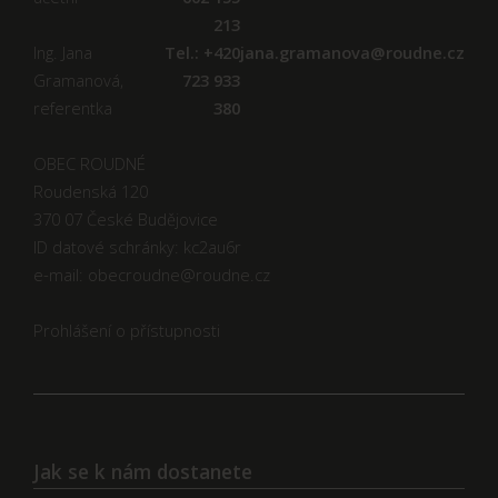
213
Ing. Jana
Tel.: +420
jana.gramanova@roudne.cz
Gramanová,
723 933
referentka
380
OBEC ROUDNÉ
Roudenská 120
370 07 České Budějovice
ID datové schránky: kc2au6r
e-mail: obecroudne@roudne.cz
Prohlášení o přístupnosti
Jak se k nám dostanete